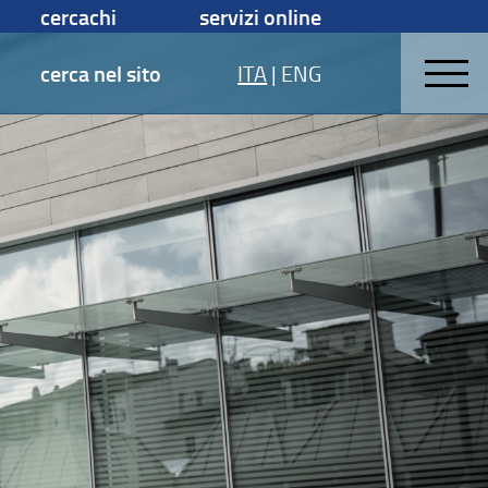
cercachi
servizi online
cerca nel sito
ITA
|
ENG