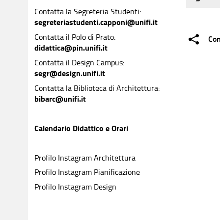
Pianifi
e impre
La Scu
Contatta la Segreteria Studenti:
aziend
segreteriastudenti.capponi@unifi.it
dove la
proget
Corso 
Contatta il Polo di Prato:
Con
intern
paesag
didattica@pin.unifi.it
Archit
studio 
città e
Contatta il Design Campus:
curricu
segr@design.unifi.it
rispett
Corsi 
imprese
Contatta la Biblioteca di Architettura:
bibarc@unifi.it
placem
Archit
Con i 
Calendario Didattico e Orari
Design
Desig
Profilo Instagram Architettura
Profilo Instagram Pianificazione
Pianif
Profilo Instagram Design
Con il
Archit