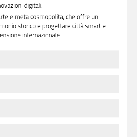
vazioni digitali.
d'arte e meta cosmopolita, che offre un
imonio storico e progettare città smart e
mensione internazionale.
a sul modello learning by doing.
ndo del lavoro e la forte dimensione
-4)
ndono carriere diversificate in base al
ibero professionista, collaboratore in studi